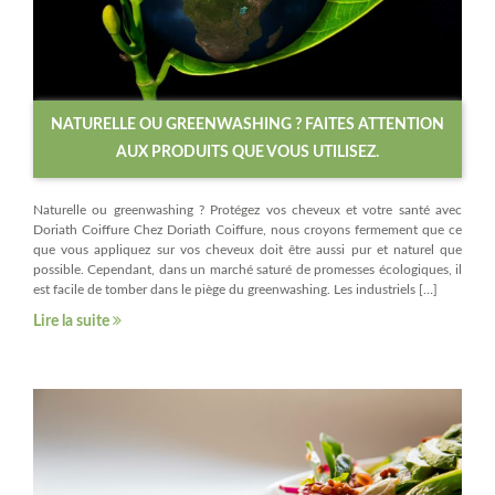
NATURELLE OU GREENWASHING ? FAITES ATTENTION
AUX PRODUITS QUE VOUS UTILISEZ.
Naturelle ou greenwashing ? Protégez vos cheveux et votre santé avec
Doriath Coiffure Chez Doriath Coiffure, nous croyons fermement que ce
que vous appliquez sur vos cheveux doit être aussi pur et naturel que
possible. Cependant, dans un marché saturé de promesses écologiques, il
est facile de tomber dans le piège du greenwashing. Les industriels […]
Lire la suite