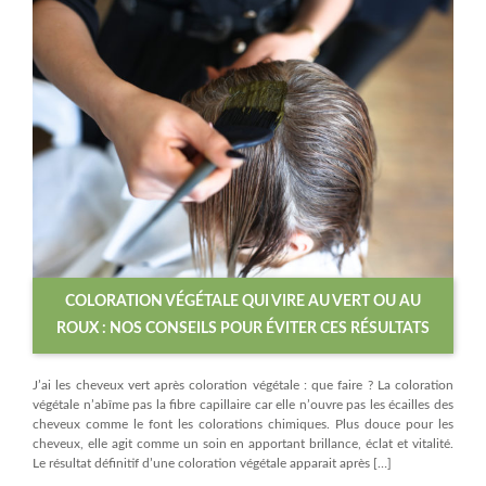
COLORATION VÉGÉTALE QUI VIRE AU VERT OU AU
ROUX : NOS CONSEILS POUR ÉVITER CES RÉSULTATS
J’ai les cheveux vert après coloration végétale : que faire ? La coloration
végétale n’abîme pas la fibre capillaire car elle n’ouvre pas les écailles des
cheveux comme le font les colorations chimiques. Plus douce pour les
cheveux, elle agit comme un soin en apportant brillance, éclat et vitalité.
Le résultat définitif d’une coloration végétale apparait après […]