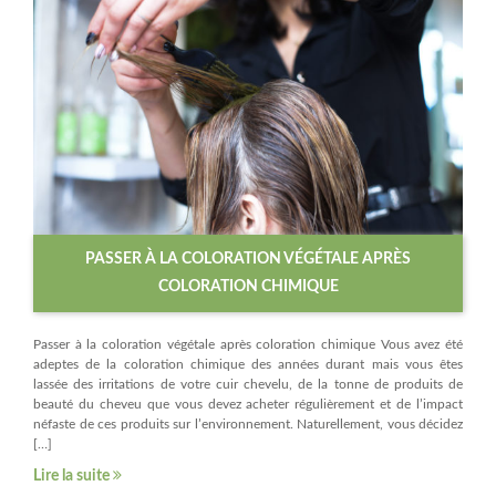
PASSER À LA COLORATION VÉGÉTALE APRÈS
COLORATION CHIMIQUE
Passer à la coloration végétale après coloration chimique Vous avez été
adeptes de la coloration chimique des années durant mais vous êtes
lassée des irritations de votre cuir chevelu, de la tonne de produits de
beauté du cheveu que vous devez acheter régulièrement et de l’impact
néfaste de ces produits sur l’environnement. Naturellement, vous décidez
[…]
Lire la suite