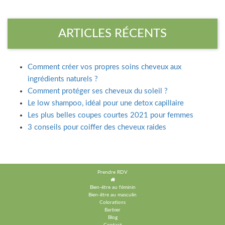
ARTICLES RÉCENTS
Comment créer vos propres soins cheveux aux
ingrédients naturels ?
Comment protéger ses cheveux du soleil ?
Le low shampoo, idéal pour une detox capillaire
Les plus belles coupes courtes 2021 pour femmes
3 conseils pour coiffer des cheveux raides
Prendre RDV
Bien-être au féminin
Bien-être au masculin
Colorations
Barbier
Blog