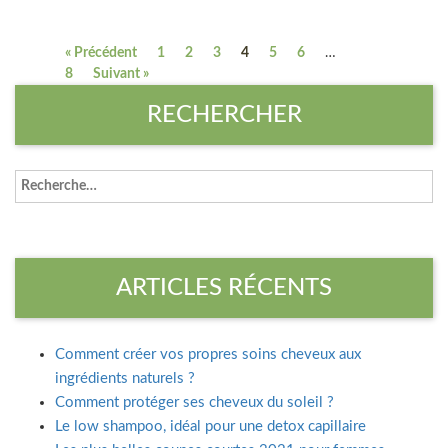
« Précédent
1
2
3
4
5
6
…
8
Suivant »
RECHERCHER
ARTICLES RÉCENTS
Comment créer vos propres soins cheveux aux
ingrédients naturels ?
Comment protéger ses cheveux du soleil ?
Le low shampoo, idéal pour une detox capillaire