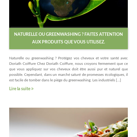
NATURELLE OU GREENWASHING ? FAITES ATTENTION
AUX PRODUITS QUE VOUS UTILISEZ.
Naturelle ou greenwashing ? Protégez vos cheveux et votre santé avec
Doriath Coiffure Chez Doriath Coiffure, nous croyons fermement que ce
que vous appliquez sur vos cheveux doit être aussi pur et naturel que
possible. Cependant, dans un marché saturé de promesses écologiques, il
est facile de tomber dans le piège du greenwashing. Les industriels […]
Lire la suite