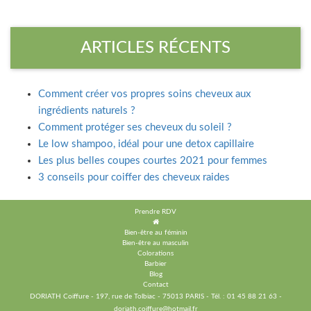
ARTICLES RÉCENTS
Comment créer vos propres soins cheveux aux
ingrédients naturels ?
Comment protéger ses cheveux du soleil ?
Le low shampoo, idéal pour une detox capillaire
Les plus belles coupes courtes 2021 pour femmes
3 conseils pour coiffer des cheveux raides
Prendre RDV
Bien-être au féminin
Bien-être au masculin
Colorations
Barbier
Blog
Contact
DORIATH
Coiffure - 197, rue de Tolbiac - 75013 PARIS - Tél. : 01 45 88 21 63 -
doriath.coiffure@hotmail.fr