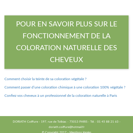
POUR EN SAVOIR PLUS SUR LE
FONCTIONNEMENT DE LA
COLORATION NATURELLE DES
CHEVEUX
Comment choisir la teinte de sa coloration végétale ?
Comment passer d’une coloration chimique à une coloration 100% végétale ?
Confiez vos cheveux à un professionnel de la coloration naturelle à Paris
DORIATH
Coiffure - 197, rue de Tolbiac - 75013 PARIS - Tél. : 01 45 88 21 63 -
doriath.coiffure@hotmail.fr
© Copyright 2017 -
Mentions légales