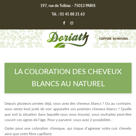
197, rue de Tolbiac - 75013 PARIS
Tél. : 01 45 88 21 63
LA COLORATION DES CHEVEUX
BLANCS AU NATUREL
Depuis plusieurs années déjà, vous avez des cheveux blancs ? Ou au contraire,
vous venez tout juste de voir apparaître vos premiers cheveux blancs ? Quelle
que soit la situation dans laquelle vous vous trouvez, vous souhaitez peut-être
couvrir ces signes de l’âge. Pour y parvenir, vous avez 2 possibilités :
Opter pour une coloration chimique, qui risque d’agresser votre cuir chevelu
ainsi que votre fibre capillaire;