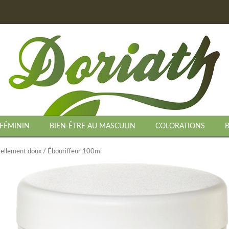
 FÉMININ
BIEN-ÊTRE AU MASCULIN
COLORATIONS
urellement doux
/ Ébouriffeur 100ml