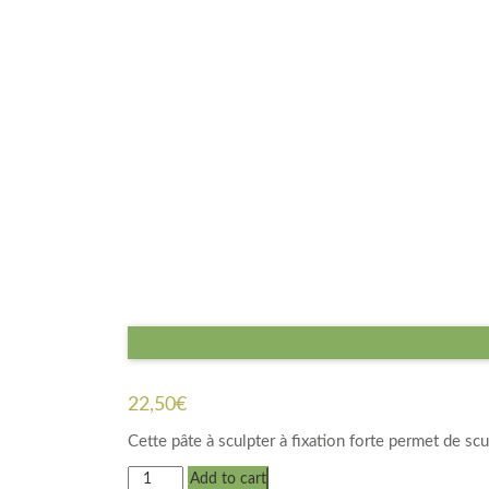
22,50
€
Cette pâte à sculpter à fixation forte permet de scul
Ébouriffeur
Add to cart