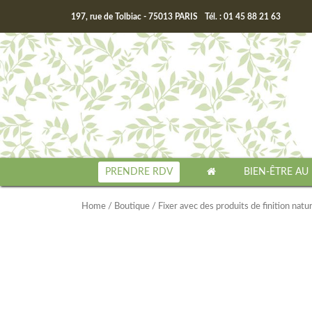
197, rue de Tolbiac - 75013 PARIS
Tél. : 01 45 88 21 63
PRENDRE RDV
BIEN-ÊTRE AU
Home
/
Boutique
/
Fixer avec des produits de finition nat