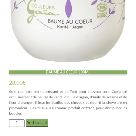
BAUME AU CŒUR 100ML
28,00
€
Soin capillaire bio nourrissant et coiffant pour cheveux secs. Composé
exclusivement de beurre de karité, d’huile d’argan, d’huile de sésame et de
fleur d’oranger. Il lisse les écailles des cheveux et nourrit la chevelure en
profondeur. Il s’utilise aussi comme produit coiffant, pour discipliner les
boucles.
Baume
Add to cart
au
cœur